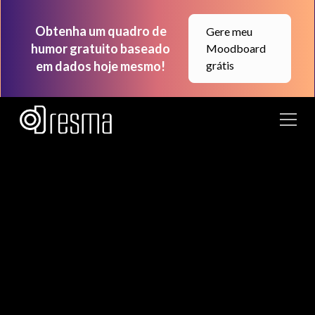
Obtenha um quadro de
Gere meu
humor gratuito baseado
Moodboard
em dados hoje mesmo!
grátis