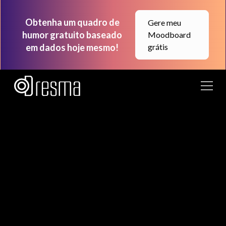
Obtenha um quadro de
Gere meu
humor gratuito baseado
Moodboard
em dados hoje mesmo!
grátis