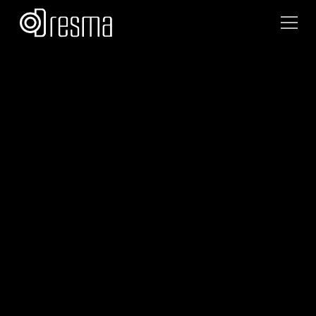
Team Dresma
September 12, 2025
•
4
min read